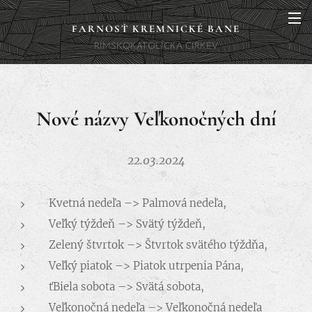
FARNOSŤ KREMNICKÉ BANE
RÍMSKOKATOLÍCKA CIRKEV
Nové názvy
Veľkonočných
dní
22.03.2024
Kvetná nedeľa –> Palmová nedeľa,
Veľký týždeň –> Svätý týždeň,
Zelený štvrtok –> Štvrtok svätého týždňa,
Veľký piatok –> Piatok utrpenia Pána,
ťBiela sobota –> Svätá sobota,
Veľkonočná nedeľa –> Veľkonočná nedeľa