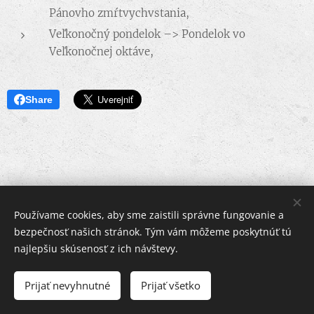
Pánovho zmŕtvychvstania,
Veľkonočný pondelok –> Pondelok vo
Veľkonočnej oktáve,
Share
Používame cookies, aby sme zaistili správne fungovanie a
bezpečnosť našich stránok. Tým vám môžeme poskytnúť tú
Rímskokatolícky farský úrad
najlepšiu skúsenosť z ich návštevy.
Kremnické Bane 73, 967 01
Prijať nevyhnutné
Prijať všetko
"Nie je to o dĺžke života, je to o jeho hĺbke."
Cookies