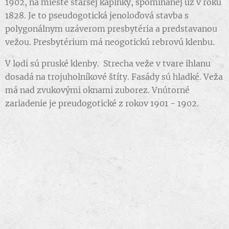
1902, na mieste staršej kaplnky, spomínanej už v roku
1828. Je to pseudogotická jenoloďová stavba s
polygonálnym uzáverom presbytéria a predstavanou
vežou. Presbytérium má neogotickú rebrovú klenbu.
V lodi sú pruské klenby. Strecha veže v tvare ihlanu
dosadá na trojuholníkové štíty. Fasády sú hladké. Veža
má nad zvukovými oknami zuborez. Vnútorné
zariadenie je preudogotické z rokov 1901 - 1902.