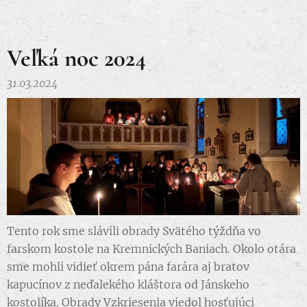
Veľká noc 2024
31.03.2024
Tento rok sme slávili obrady Svätého týždňa vo
farskom kostole na Kremnických Baniach. Okolo otára
sme mohli vidieť okrem pána farára aj bratov
kapucínov z neďalekého kláštora od Jánskeho
kostolíka. Obrady Vzkriesenia viedol hosťujúci