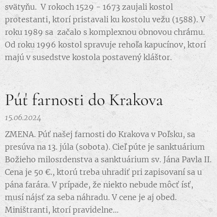
svätyňu. V rokoch 1529 - 1673 zaujali kostol
protestanti, ktorí pristavali ku kostolu vežu (1588). V
roku 1989 sa začalo s komplexnou obnovou chrámu.
Od roku 1996 kostol spravuje rehoľa kapucínov, ktorí
majú v susedstve kostola postavený kláštor.
Púť farnosti do Krakova
15.06.2024
ZMENA. Púť našej farnosti do Krakova v Poľsku, sa
presúva na 13. júla (sobota). Cieľ púte je sanktuárium
Božieho milosrdenstva a sanktuárium sv. Jána Pavla II.
Cena je 50 €., ktorú treba uhradiť pri zapisovaní sa u
pána farára. V prípade, že niekto nebude môcť ísť,
musí nájsť za seba náhradu. V cene je aj obed.
Miništranti, ktorí pravidelne...