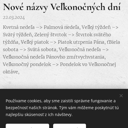
Nové názvy Veľkonočných dní
22.03.2024
Kvetná nedeľa –> Palmová nedeľa, Veľký týždeň –>
Svätý týždeň, Zelený štvrtok –> Štvrtok svätého
týždňa, Veľký piatok –> Piatok utrpenia Pána, ťBiela
sobota –> Svätá sobota, Veľkonočná nedeľa –>
Veľkonočná nedeľa Pánovho zmŕtvychvstania,
Veľkonočný pondelok –> Pondelok vo Veľkonočnej
oktáve,
Používame cookies, aby sme zaistili správne fungovanie a
bezpečnosť našich stránok. Tým vám môžeme poskytnúť tú
Rímskokatolícky farský úrad
najlepšiu skúsenosť z ich návštevy.
Kremnické Bane 73, 967 01