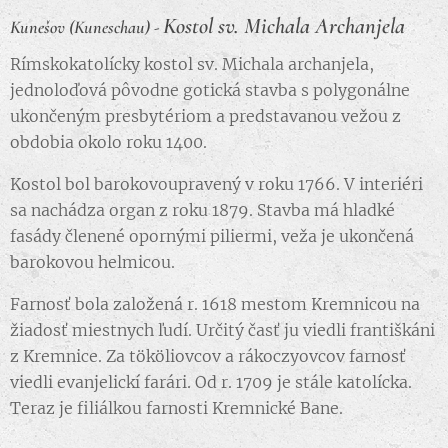
Kostol sv. Michala Archanjela
Kunešov (Kuneschau) -
Rímskokatolícky kostol sv. Michala archanjela,
jednoloďová pôvodne gotická stavba s polygonálne
ukončeným presbytériom a predstavanou vežou z
obdobia okolo roku 1400.
Kostol bol barokovoupravený v roku 1766. V interiéri
sa nachádza organ z roku 1879. Stavba má hladké
fasády členené opornými piliermi, veža je ukončená
barokovou helmicou.
Farnosť bola založená r. 1618 mestom Kremnicou na
žiadosť miestnych ľudí. Určitý časť ju viedli františkáni
z Kremnice. Za tököliovcov a rákoczyovcov farnosť
viedli evanjelickí farári. Od r. 1709 je stále katolícka.
Teraz je filiálkou farnosti Kremnické Bane.