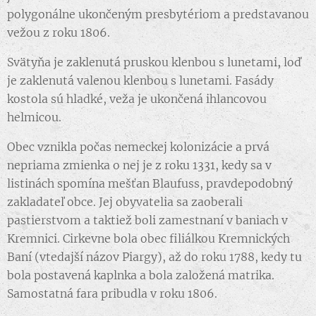
polygonálne ukončeným presbytériom a predstavanou
vežou z roku 1806.
Svätyňa je zaklenutá pruskou klenbou s lunetami, loď
je zaklenutá valenou klenbou s lunetami. Fasády
kostola sú hladké, veža je ukončená ihlancovou
helmicou.
Obec vznikla počas nemeckej kolonizácie a prvá
nepriama zmienka o nej je z roku 1331, kedy sa v
listinách spomína mešťan Blaufuss, pravdepodobný
zakladateľ obce. Jej obyvatelia sa zaoberali
pastierstvom a taktiež boli zamestnaní v baniach v
Kremnici. Cirkevne bola obec filiálkou Kremnických
Baní (vtedajší názov Piargy), až do roku 1788, kedy tu
bola postavená kaplnka a bola založená matrika.
Samostatná fara pribudla v roku 1806.