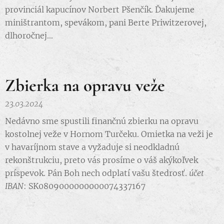
provinciál kapucínov Norbert Pšenčík. Ďakujeme
miništrantom, spevákom, pani Berte Priwitzerovej,
dlhoročnej...
Zbierka na opravu veže
23.03.2024
Nedávno sme spustili finančnú zbierku na opravu
kostolnej veže v Hornom Turčeku. Omietka na veži je
v havaríjnom stave a vyžaduje si neodkladnú
rekonštrukciu, preto vás prosíme o váš akýkoľvek
príspevok. Pán Boh nech odplatí vašu štedrosť.
účet
IBAN
: SK0809000000000074337167