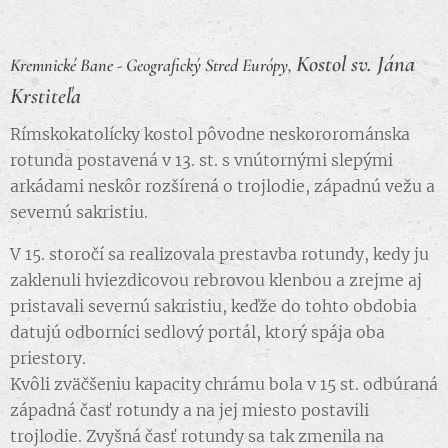
Kostol sv. Jána
Kremnické Bane - Geografický Stred Európy,
Krstiteľa
Rímskokatolícky kostol pôvodne neskororománska
rotunda postavená v 13. st. s vnútornými slepými
arkádami neskôr rozšírená o trojlodie, západnú vežu a
severnú sakristiu.
V 15. storočí sa realizovala prestavba rotundy, kedy ju
zaklenuli hviezdicovou rebrovou klenbou a zrejme aj
pristavali severnú sakristiu, keďže do tohto obdobia
datujú odborníci sedlový portál, ktorý spája oba
priestory.
Kvôli zväčšeniu kapacity chrámu bola v 15 st. odbúraná
západná časť rotundy a na jej miesto postavili
trojlodie. Zvyšná časť rotundy sa tak zmenila na