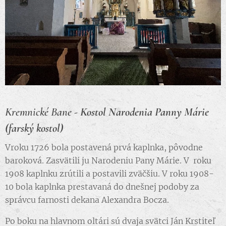
Kremnické Bane -
Kostol Narodenia Panny Márie
(farský kostol)
Vroku 1726 bola postavená prvá kaplnka, pôvodne
baroková. Zasvätili ju Narodeniu Pany Márie. V roku
1908 kaplnku zrútili a postavili zväčšiu. V roku 1908-
10 bola kaplnka prestavaná do dnešnej podoby za
správcu farnosti dekana Alexandra Bocza.
Po boku na hlavnom oltári sú dvaja svätci Ján Krstiteľ