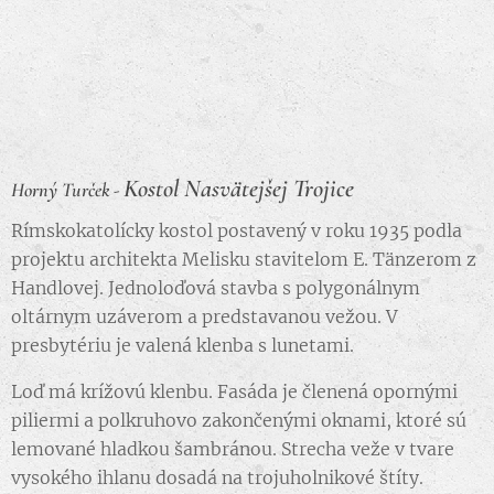
Kostol Nasvätejšej Trojice
Horný Turček -
Rímskokatolícky kostol postavený v roku 1935 podla
projektu architekta Melisku stavitelom E. Tänzerom z
Handlovej. Jednoloďová stavba s polygonálnym
oltárnym uzáverom a predstavanou vežou. V
presbytériu je valená klenba s lunetami.
Loď má krížovú klenbu. Fasáda je členená opornými
piliermi a polkruhovo zakončenými oknami, ktoré sú
lemované hladkou šambránou. Strecha veže v tvare
vysokého ihlanu dosadá na trojuholnikové štíty.